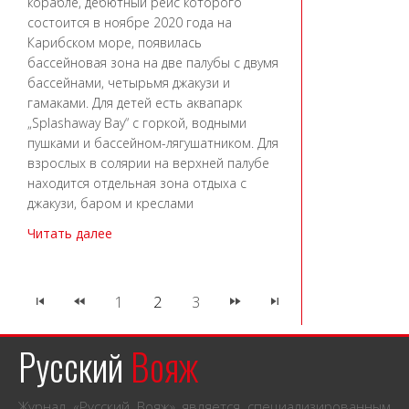
корабле, дебютный рейс которого
состоится в ноябре 2020 года на
Карибском море, появилась
бассейновая зона на две палубы с двумя
бассейнами, четырьмя джакузи и
гамаками. Для детей есть аквапарк
„Splashaway Bay“ с горкой, водными
пушками и бассейном-лягушатником. Для
взрослых в солярии на верхней палубе
находится отдельная зона отдыха с
джакузи, баром и креслами
Читать далее
1
2
3
Русский
Вояж
Журнал «Русский Вояж» является специализированным